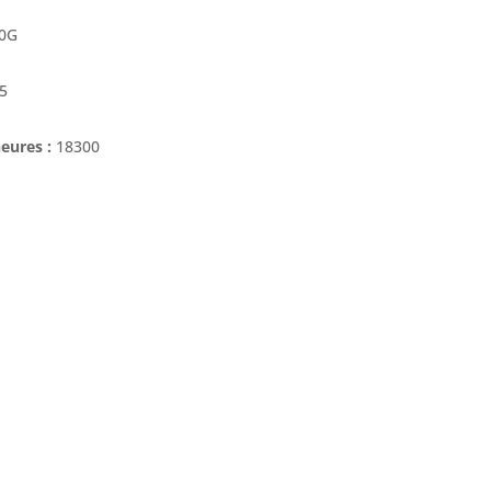
0G
5
eures :
18300